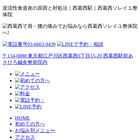
逆流性食道炎の原因と対処法｜西葛西駅｜西葛西ソレイユ整
体院
〒134-0088 東京都江戸川区西葛西6丁目15-20 西葛西駅前あ
さひろ鍼灸整骨院内
HOME
初めての方へ
お悩み別メニュー
アクセス