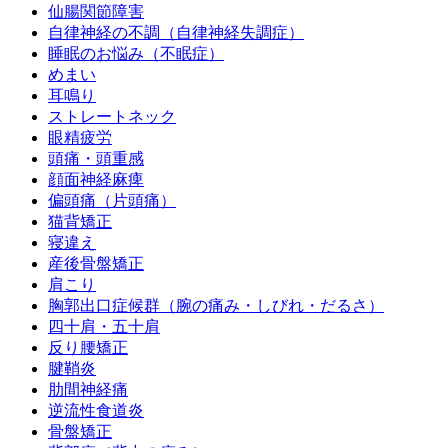
仙腸関節障害
自律神経の不調（自律神経失調症）
睡眠のお悩み（不眠症）
めまい
耳鳴り
ストレートネック
眼精疲労
頭痛・頭重感
顔面神経麻痺
偏頭痛（片頭痛）
猫背矯正
寝違え
産後骨盤矯正
肩こり
胸郭出口症候群（腕の痛み・しびれ・だるさ）
四十肩・五十肩
反り腰矯正
腱鞘炎
肋間神経痛
逆流性食道炎
骨盤矯正