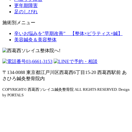
更年期障害
足のしびれ
施術別メニュー
辛いお悩みを”早期改善” 【整体×ピラティス×鍼】
美容鍼灸＆美容整体
〒134-0088 東京都江戸川区西葛西6丁目15-20 西葛西駅前 あ
さひろ鍼灸整骨院内
COPYRIGHT© 西葛西ソレイユ鍼灸整骨院 ALL RIGHTS RESERVED. Design
by PORTALS