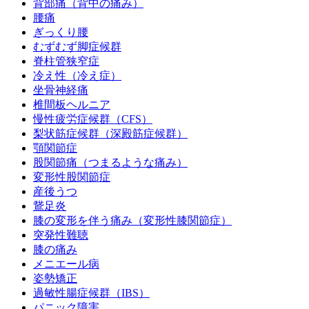
背部痛（背中の痛み）
腰痛
ぎっくり腰
むずむず脚症候群
脊柱管狭窄症
冷え性（冷え症）
坐骨神経痛
椎間板ヘルニア
慢性疲労症候群（CFS）
梨状筋症候群（深殿筋症候群）
顎関節症
股関節痛（つまるような痛み）
変形性股関節症
産後うつ
鵞足炎
膝の変形を伴う痛み（変形性膝関節症）
突発性難聴
膝の痛み
メニエール病
姿勢矯正
過敏性腸症候群（IBS）
パニック障害