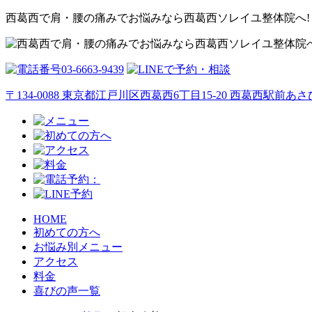
西葛西で肩・腰の痛みでお悩みなら西葛西ソレイユ整体院へ!
〒134-0088 東京都江戸川区西葛西6丁目15-20 西葛西駅前
HOME
初めての方へ
お悩み別メニュー
アクセス
料金
喜びの声一覧