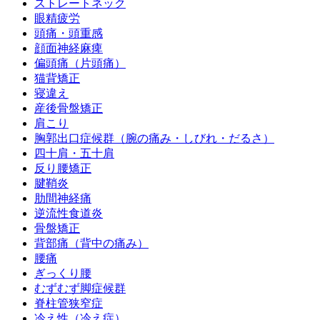
ストレートネック
眼精疲労
頭痛・頭重感
顔面神経麻痺
偏頭痛（片頭痛）
猫背矯正
寝違え
産後骨盤矯正
肩こり
胸郭出口症候群（腕の痛み・しびれ・だるさ）
四十肩・五十肩
反り腰矯正
腱鞘炎
肋間神経痛
逆流性食道炎
骨盤矯正
背部痛（背中の痛み）
腰痛
ぎっくり腰
むずむず脚症候群
脊柱管狭窄症
冷え性（冷え症）