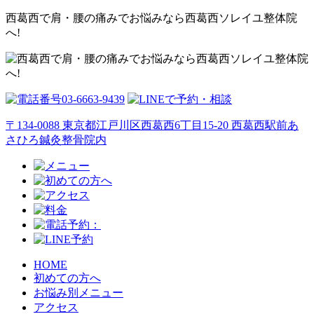
西葛西で肩・腰の痛みでお悩みなら西葛西ソレイユ整体院
へ!
〒134-0088 東京都江戸川区西葛西6丁目15-20 西葛西駅前あ
さひろ鍼灸整骨院内
HOME
初めての方へ
お悩み別メニュー
アクセス