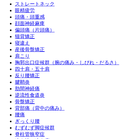
ストレートネック
眼精疲労
頭痛・頭重感
顔面神経麻痺
偏頭痛（片頭痛）
猫背矯正
寝違え
産後骨盤矯正
肩こり
胸郭出口症候群（腕の痛み・しびれ・だるさ）
四十肩・五十肩
反り腰矯正
腱鞘炎
肋間神経痛
逆流性食道炎
骨盤矯正
背部痛（背中の痛み）
腰痛
ぎっくり腰
むずむず脚症候群
脊柱管狭窄症