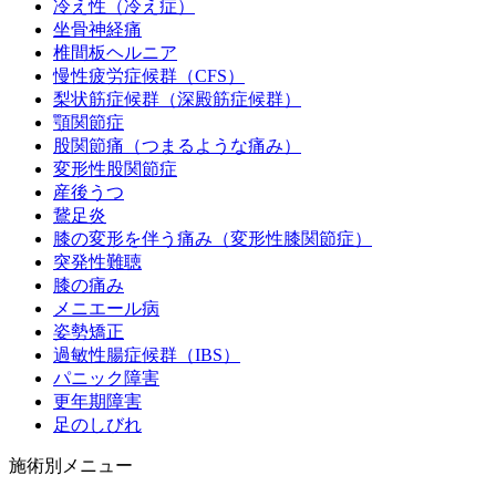
冷え性（冷え症）
坐骨神経痛
椎間板ヘルニア
慢性疲労症候群（CFS）
梨状筋症候群（深殿筋症候群）
顎関節症
股関節痛（つまるような痛み）
変形性股関節症
産後うつ
鵞足炎
膝の変形を伴う痛み（変形性膝関節症）
突発性難聴
膝の痛み
メニエール病
姿勢矯正
過敏性腸症候群（IBS）
パニック障害
更年期障害
足のしびれ
施術別メニュー